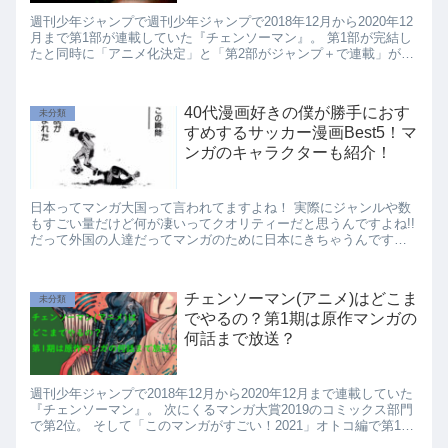
週刊少年ジャンプで週刊少年ジャンプで2018年12月から2020年12
月まで第1部が連載していた『チェンソーマン』。 第1部が完結し
たと同時に「アニメ化決定」と「第2部がジャンプ＋で連載」が発
表されました。 『チェンソーマン』は...
40代漫画好きの僕が勝手におす
未分類
すめするサッカー漫画Best5！マ
ンガのキャラクターも紹介！
日本ってマンガ大国って言われてますよね！ 実際にジャンルや数
もすごい量だけど何が凄いってクオリティーだと思うんですよね!!
だって外国の人達だってマンガのために日本にきちゃうんですも
んね！ 日本に生まれてよかった～って本当...
チェンソーマン(アニメ)はどこま
未分類
でやるの？第1期は原作マンガの
何話まで放送？
週刊少年ジャンプで2018年12月から2020年12月まで連載していた
『チェンソーマン』。 次にくるマンガ大賞2019のコミックス部門
で第2位。 そして「このマンガがすごい！2021」オトコ編で第1位
にも輝いた藤本タツキ先生原作...