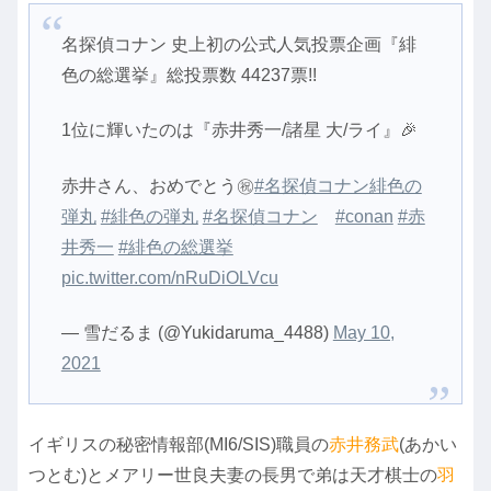
名探偵コナン 史上初の公式人気投票企画『緋
色の総選挙』総投票数 44237票!!
1位に輝いたのは『赤井秀一/諸星 大/ライ』🎉
赤井さん、おめでとう㊗️
#名探偵コナン緋色の
弾丸
#緋色の弾丸
#名探偵コナン
#conan
#赤
井秀一
#緋色の総選挙
pic.twitter.com/nRuDiOLVcu
— 雪だるま (@Yukidaruma_4488)
May 10,
2021
イギリスの秘密情報部(MI6/SIS)職員の
赤井務武
(あかい
つとむ)とメアリー世良夫妻の長男で弟は天才棋士の
羽