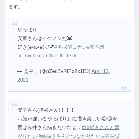
ます。
やっぱり
安室さんはイケメンだ💓
好き(๑•ω•๑)♡💕
#名探偵コナン
#安室透
pic.twitter.com/tweUlTdPck
— えみこ (@pZecEvRlPoZx1EJ)
April 12,
2021
安室さん(降谷さん)！！！
お顔が強い💪やっぱりお絵描き楽しい😊😊今
度は赤井さん描きたいなぁ…
#絵描きさんと繋
がりたい
#絵描きさんとつながりたい
#名探偵