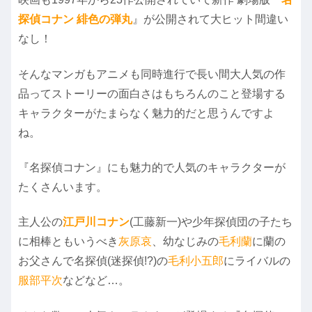
探偵コナン 緋色の弾丸
』が公開されて大ヒット間違い
なし！
そんなマンガもアニメも同時進行で長い間大人気の作
品ってストーリーの面白さはもちろんのこと登場する
キャラクターがたまらなく魅力的だと思うんですよ
ね。
『名探偵コナン』にも魅力的で人気のキャラクターが
たくさんいます。
主人公の
江戸川コナン
(工藤新一)や少年探偵団の子たち
に相棒ともいうべき
灰原哀
、幼なじみの
毛利蘭
に蘭の
お父さんで名探偵(迷探偵!?)の
毛利小五郎
にライバルの
服部平次
などなど…。