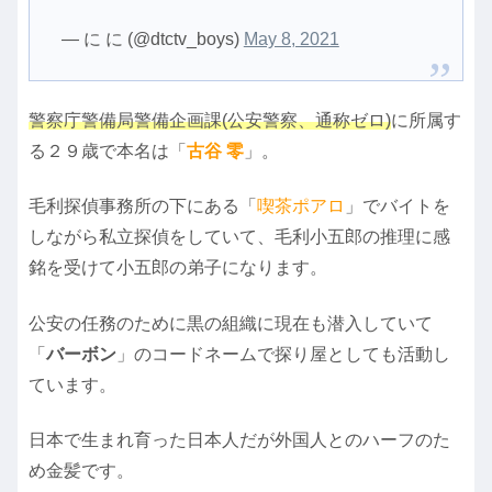
— に に (@dtctv_boys)
May 8, 2021
警察庁警備局警備企画課(公安警察、通称ゼロ)
に所属す
る２９歳で本名は「
古谷 零
」。
毛利探偵事務所の下にある「
喫茶ポアロ
」でバイトを
しながら私立探偵をしていて、毛利小五郎の推理に感
銘を受けて小五郎の弟子になります。
公安の任務のために黒の組織に現在も潜入していて
「
バーボン
」のコードネームで探り屋としても活動し
ています。
日本で生まれ育った日本人だが外国人とのハーフのた
め金髪です。