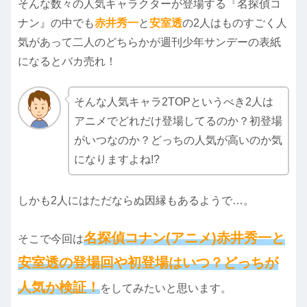
そんな数々の人気キャラクターが登場する『名探偵コ
ナン』の中でも
赤井秀一
と
安室透
の2人はものすごく人
気があって二人のどちらかが週刊少年サンデーの表紙
になるとバカ売れ！
そんな人気キャラ2TOPというべき2人は
アニメでどれだけ登場してるのか？初登場
がいつなのか？どっちの人気が高いのか気
になりますよね!?
しかも2人にはただならぬ因縁もあるようで…。
名探偵コナン(アニメ)赤井秀一と
そこで今回は
安室透の登場回や初登場はいつ？どっちが
人気か検
証！
をしてみたいと思います。