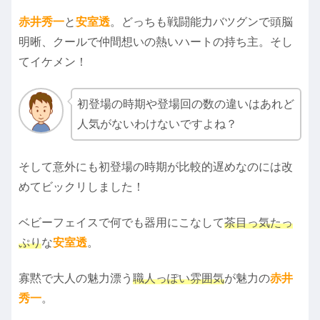
赤井秀一
と
安室透
。どっちも戦闘能力バツグンで頭脳
明晰、クールで仲間想いの熱いハートの持ち主。そし
てイケメン！
初登場の時期や登場回の数の違いはあれど
人気がないわけないですよね？
そして意外にも初登場の時期が比較的遅めなのには改
めてビックリしました！
ベビーフェイスで何でも器用にこなして
茶目っ気たっ
ぷり
な
安室透
。
寡黙で大人の魅力漂う
職人っぽい雰囲気
が魅力の
赤井
秀一
。