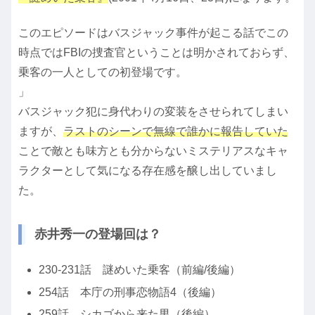
このエピソードはバスジャック事件が起こる話でこの
時点ではFBIの捜査官ということは明かされておらず、
乗客の一人としての初登場です。
」
バスジャック犯に身代わりの変装をさせられてしまい
ますが、
ラストのシーンで無線で誰かに報告していた
ことで敵とも味方とも分からないミステリアスなキャ
ラクターとして気になる存在感を醸し出していまし
た。
赤井秀一の登場回は？
230-231話 謎めいた乗客（前編/後編）
254話 本庁の刑事恋物語4（後編）
259話 シカゴから来た男（後編）