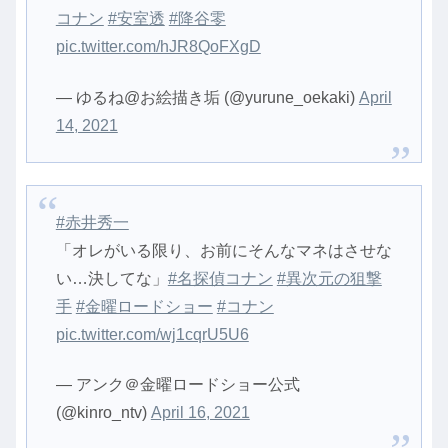
コナン
#安室透
#降谷零
pic.twitter.com/hJR8QoFXgD
— ゆるね@お絵描き垢 (@yurune_oekaki)
April
14, 2021
#赤井秀一
「オレがいる限り、お前にそんなマネはさせな
い…決してな」
#名探偵コナン
#異次元の狙撃
手
#金曜ロードショー
#コナン
pic.twitter.com/wj1cqrU5U6
— アンク＠金曜ロードショー公式
(@kinro_ntv)
April 16, 2021