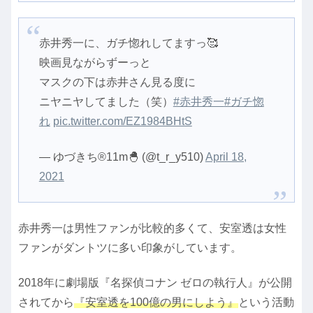
赤井秀一に、ガチ惚れしてますっ🥰
映画見ながらずーっと
マスクの下は赤井さん見る度に
ニヤニヤしてました（笑）
#赤井秀一
#ガチ惚
れ
pic.twitter.com/EZ1984BHtS
— ゆづきち®11m🐣 (@t_r_y510)
April 18,
2021
赤井秀一は男性ファンが比較的多くて、安室透は女性
ファンがダントツに多い印象がしています。
2018年に劇場版『名探偵コナン ゼロの執行人』が公開
されてから
『安室透を100億の男にしよう』
という活動