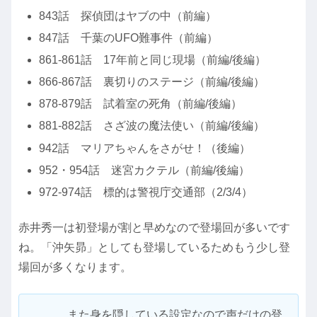
843話 探偵団はヤブの中（前編）
847話 千葉のUFO難事件（前編）
861-861話 17年前と同じ現場（前編/後編）
866-867話 裏切りのステージ（前編/後編）
878-879話 試着室の死角（前編/後編）
881-882話 さざ波の魔法使い（前編/後編）
942話 マリアちゃんをさがせ！（後編）
952・954話 迷宮カクテル（前編/後編）
972-974話 標的は警視庁交通部（2/3/4）
赤井秀一は初登場が割と早めなので登場回が多いです
ね。「沖矢昴」としても登場しているためもう少し登
場回が多くなります。
また身を隠している設定なので声だけの登