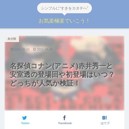
シンプルに“すきをカタチへ”
お気楽極楽でいこう！
未分類
2021.05.11
2021.04.20
名探偵コナン(アニメ)赤井秀一と
安室透の登場回や初登場はいつ？
どっちが人気か検証！
Twitter
Facebook
はてブ