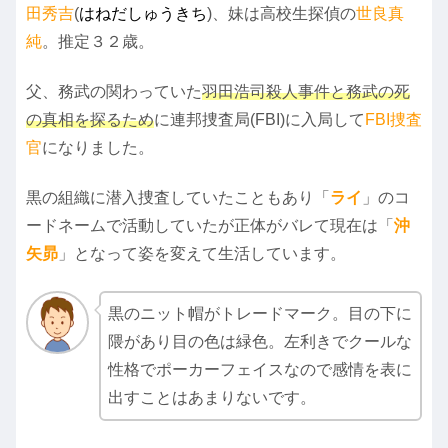
田秀吉
(
はねだしゅうきち
)、妹は高校生探偵の
世良真
純
。推定３２歳。
父、務武の関わっていた
羽田浩司殺人事件と務武の死
の真相を探るため
に連邦捜査局(FBI)に入局して
FBI捜査
官
になりました。
黒の組織に潜入捜査していたこともあり「
ライ
」のコ
ードネームで活動していたが正体がバレて現在は「
沖
矢昴
」となって姿を変えて生活しています。
黒のニット帽がトレードマーク。目の下に
隈があり目の色は緑色。左利きでクールな
性格でポーカーフェイスなので感情を表に
出すことはあまりないです。