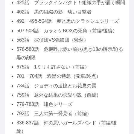
425話 ブラックインパクト！組織の手が届く瞬間
462話 黒の組織の影 幼い目撃者
492・495-504話 赤と黒のクラッシュシリーズ
507-508話 カラオケBOXの死角（前編/後編）
563話 探偵団VS強盗団（騒然）
578-580話 危機呼ぶ赤い前兆/黒き13の暗示/迫る
黒の刻限
675話 1ミリも許さない（前編）
701・704話 漆黒の特急（発車/終点）
734話 ジョディの追憶とお花見の罠
759話 意外な結果の恋愛小説（前編）
779-783話 緋色シリーズ
792話 三人の第一発見者（前編）
836-837話 仲の悪いガールズバンド（前編/後
編）