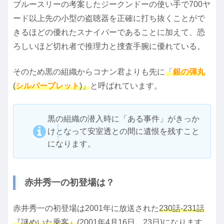
ブルースリーの考案したジークンドーの使い手で700ヤ
ード以上先の小型の盗聴器を正確に打ち抜くことがで
きるほどの優れたスナイパーであることに加えて、恐
ろしいほど切れ者で推理力と捜査手腕に優れている。
そのため黒の組織からコナン君よりも先に
「
銀の弾丸
(
シルバーブレット
)」
と呼ばれています。
黒の組織の潜入時に「ある事件」がきっか
けとなって安室透との間に遺恨を残すこと
になります。
赤井秀一の初登場は？
赤井秀一の初登場は2001年に放送された
230話-231話
『謎めいた乗客』
(2001年4月16日、23日)になります。