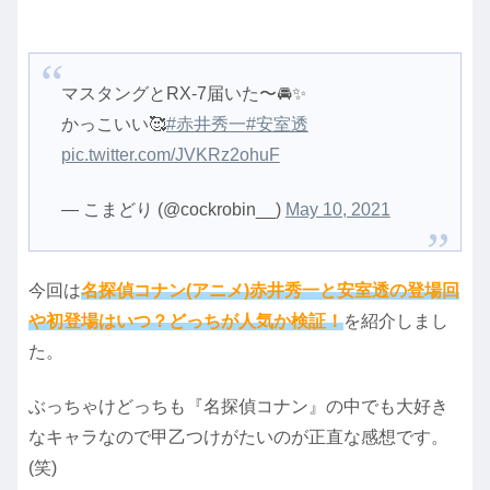
マスタングとRX-7届いた〜🚘✨
かっこいい🥰
#赤井秀一
#安室透
pic.twitter.com/JVKRz2ohuF
— こまどり (@cockrobin__)
May 10, 2021
今回は
名探偵コナン(アニメ)赤井秀一と安室透の登場回
や初登場はいつ？どっちが人気か検証！
を紹介しまし
た。
ぶっちゃけどっちも『名探偵コナン』の中でも大好き
なキャラなので甲乙つけがたいのが正直な感想です。
(笑)