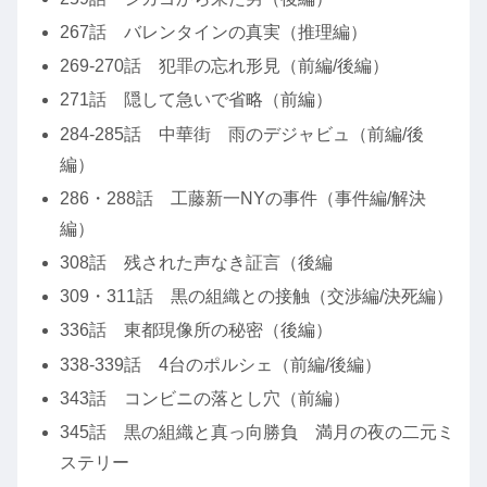
267話 バレンタインの真実（推理編）
269-270話 犯罪の忘れ形見（前編/後編）
271話 隠して急いで省略（前編）
284-285話 中華街 雨のデジャビュ（前編/後
編）
286・288話 工藤新一NYの事件（事件編/解決
編）
308話 残された声なき証言（後編
309・311話 黒の組織との接触（交渉編/決死編）
336話 東都現像所の秘密（後編）
338-339話 4台のポルシェ（前編/後編）
343話 コンビニの落とし穴（前編）
345話 黒の組織と真っ向勝負 満月の夜の二元ミ
ステリー