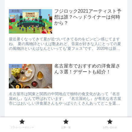
フジロック2021アーティスト予
未分類
想は誰？ヘッドライナーは何時
から？
最近暑くなってきて夏が近づいてきてるのをビンビン感じてます
ね。 夏の風物詩といえば数あれど、音楽が好きな人にとっての夏
の風物詩といえばなんといっても“夏フェス”です。 2020年は新型
コロナの影響でいろんなフェスが中止に追い込まれた...
名古屋市でおすすめの洋食屋さ
未分類
ん３選！デザートも紹介！
名古屋市は関東と関西の中間地点で独特の食文化があって『名古
屋めし』なんて呼ばれています。 『名古屋めし』が有名な名古屋
市にはおいしい洋食屋さんもやっぱりたくさんあってどこを選ん
だらいいのか迷ってしまいます。 名古屋市でおすすめの...
ヒロアカ(映画)第3弾はいつ公
未分類
開？あらすじとゲスト声優も紹
プライバシーポリシー
記事一覧
お問い合わせ