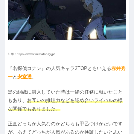
引用：https://www.cinematoday.jp/
『名探偵コナン』の人気キャラ2TOPともいえる
赤井秀
一
と
安室透
。
黒の組織に潜入していた時は一緒の任務に就いたこと
もあり、
お互いの推理力などを認め合いライバルの様
な関係でもありました。
正直どっちが人気なのかどちらも甲乙つけがたいです
が、あえてどっちが人気があるのか検証したいと思い