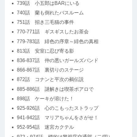
739話 小五郎はBARにいる
740話 蘭も倒れたバスルーム
751話 招き三毛猫の事件
770-771話 ギスギスしたお茶会
779-783話 緋色の序章～緋色の真相
813話 安室に忍び寄る影
836-837話 仲の悪いガールズバンド
866-867話 裏切りのステージ
872話 コナンと平次の鵺伝説
885-886話 謎解きは喫茶ポアロで
898話 ケーキが溶けた！
925-926話 心のこもったストラップ
941-942話 マリアちゃんをさがせ！
952-954話 迷宮カクテル
972・974話 標的は警視庁交通部（二/四）