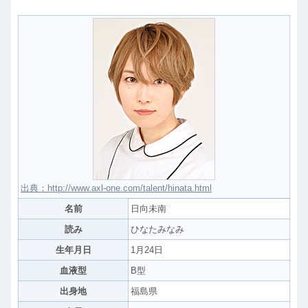
出典：http://www.axl-one.com/talent/hinata.html
名前
日向未南
読み
ひなたみなみ
生年月日
1月24日
血液型
B型
出身地
福島県