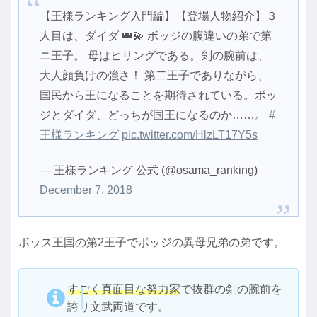
【王様ランキング入門編】【登場人物紹介】３
人目は、ダイダ 👑💫 ボッジの腹違いの弟で第
ニ王子。 母はヒリングである。剣の腕前は、
大人顔負けの強さ！ 第二王子でありながら、
国民から王になることを期待されている。ボッ
ジとダイダ、どっちが国王になるのか……。
#
王様ランキング
pic.twitter.com/HlzLT17Y5s
— 王様ランキング 公式 (@osama_ranking)
December 7, 2018
ボッス王国の第2王子でボッジの異母兄弟の弟です。
すごく真面目な努力家
で抜群の剣の腕前を
誇り文武両道です。