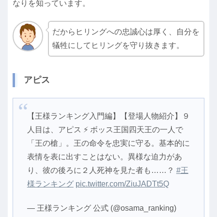
なりを知っています。
だからヒリングへの忠誠心は厚く、自分を
犠牲にしてヒリングを守り抜きます。
アピス
【王様ランキング入門編】【登場人物紹介】９
人目は、アピス ⚡️ ボッス王国四天王の一人で
「王の槍」。王の命令を忠実に守る。基本的に
表情を表に出すことはない。異様な迫力があ
り、彼の後ろに２人死神を見た者も……？
#王
様ランキング
pic.twitter.com/ZiuJADTt5Q
— 王様ランキング 公式 (@osama_ranking)