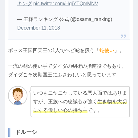
キング
pic.twitter.com/HgjYTQmMNV
— 王様ランキング 公式 (@osama_ranking)
December 11, 2018
ボッス王国四天王の1人でヘビ蛇を扱う「
蛇使い
」。
一流の剣の使い手でダイダの剣術の指南役でもあり、
ダイダこそ次期国王にふさわしいと思っています。
いつもニヤニヤしている悪人面ではありま
すが、王族への忠誠心が強く
生き物を大切
にする優しい心の持ち主
です。
ドルーシ