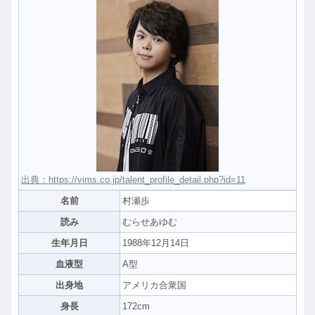
出典：https://vims.co.jp/talent_profile_detail.php?id=11
名前
村瀬歩
読み
むらせあゆむ
生年月日
1988年12月14日
血液型
A型
出身地
アメリカ合衆国
身長
172cm