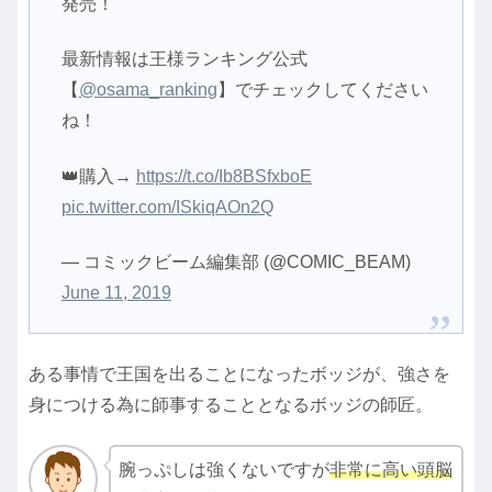
発売！
最新情報は王様ランキング公式
【
@osama_ranking
】でチェックしてください
ね！
👑購入→
https://t.co/Ib8BSfxboE
pic.twitter.com/ISkiqAOn2Q
— コミックビーム編集部 (@COMIC_BEAM)
June 11, 2019
ある事情で王国を出ることになったボッジが、強さを
身につける為に師事することとなるボッジの師匠。
腕っぷしは強くないですが
非常に高い頭脳