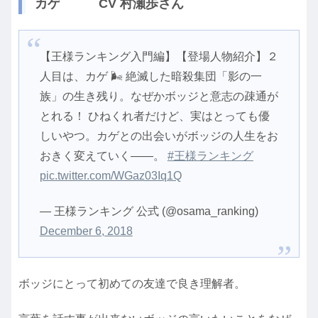
カゲ CV 村瀬歩さん
【王様ランキング入門編】【登場人物紹介】２
人目は、カゲ 🌬️ 絶滅した暗殺集団「影の一
族」の生き残り。なぜかボッジと意志の疎通が
とれる！ ひねくれ者だけど、実はとっても優
しいやつ。カゲとの出会いがボッジの人生をお
おきく変えていく――。
#王様ランキング
pic.twitter.com/WGaz03Iq1Q
— 王様ランキング 公式 (@osama_ranking)
December 6, 2018
ボッジにとって初めての友達で良き理解者。