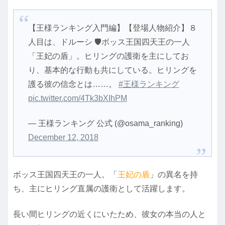
【王様ランキング入門編】【登場人物紹介】８
人目は、ドルーシ 🛡️ボッス王国四天王の一人
「王妃の盾」。ヒリングの護衛を主にしてお
り、基本的な行動も共にしている。ヒリングを
護る彼の信念とは……。
#王様ランキング
pic.twitter.com/4Tk3bXIhPM
— 王様ランキング 公式 (@osama_ranking)
December 12, 2018
ボッス王国四天王の一人。「
王妃の盾
」の異名を持
ち、主にヒリング直属の護衛として活躍します。
長い間ヒリングの近くにいたため、彼女の本当の人と