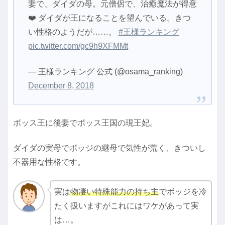
妻で、ダイダの母。元僧侶で、治癒魔法が得意
❤️ ダイダが王になることを望んでいる。きつ
い性格のようだが……。
#王様ランキング
pic.twitter.com/gc9h9XFMMt
— 王様ランキング 公式 (@osama_ranking)
December 8, 2018
ボッス王に後妻でボッス王国の現王妃。
ダイダの実母でボッジの継母で気性が荒く、きついし
不器用な性格です。
実は
物凄い特殊能力の持ち主
でボッジを冷
たく扱いますがこれにはワケがあって実
は…。