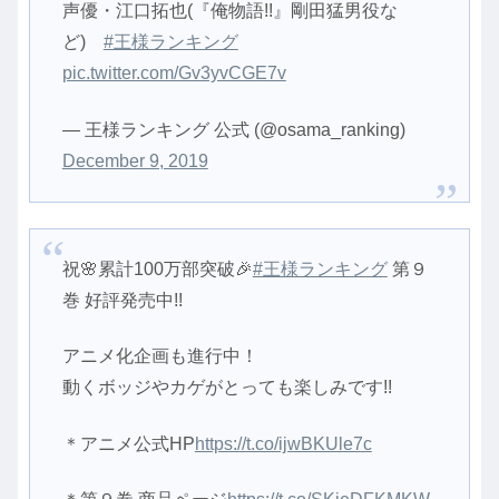
声優・江口拓也(『俺物語!!』剛田猛男役な
ど)
#王様ランキング
pic.twitter.com/Gv3yvCGE7v
— 王様ランキング 公式 (@osama_ranking)
December 9, 2019
祝🌸累計100万部突破🎉
#王様ランキング
第９
巻 好評発売中!!
アニメ化企画も進行中！
動くボッジやカゲがとっても楽しみです!!
＊アニメ公式HP
https://t.co/ijwBKUle7c