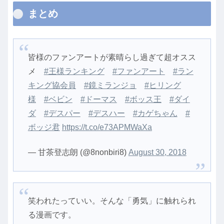
まとめ
皆様のファンアートが素晴らし過ぎて超オスス
メ
#王様ランキング
#ファンアート
#ラン
キング協会員
#鏡ミランジョ
#ヒリング
様
#ベビン
#ドーマス
#ボッス王
#ダイ
ダ
#デスパー
#デスハー
#カゲちゃん
#
ボッジ君
https://t.co/e73APMWaXa
— 甘茶登志朗 (@8nonbiri8)
August 30, 2018
笑われたっていい。そんな「勇気」に触れられ
る漫画です。