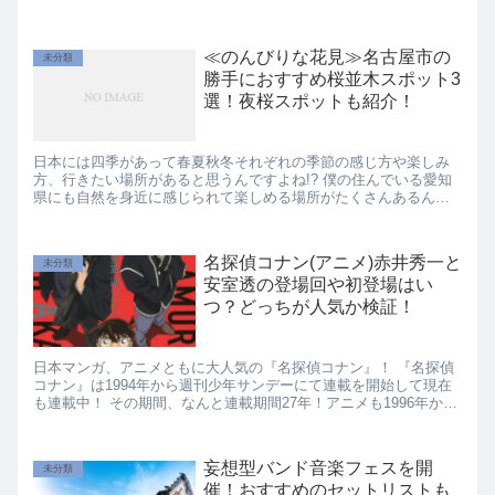
日々なんです。 日本の漫画家さんや...
≪のんびりな花見≫名古屋市の
未分類
勝手におすすめ桜並木スポット3
選！夜桜スポットも紹介！
日本には四季があって春夏秋冬それぞれの季節の感じ方や楽しみ
方、行きたい場所があると思うんですよね!? 僕の住んでいる愛知
県にも自然を身近に感じられて楽しめる場所がたくさんあるんで
す！ 春にお出かけといったら兎にも角にもやっぱり桜...
名探偵コナン(アニメ)赤井秀一と
未分類
安室透の登場回や初登場はい
つ？どっちが人気か検証！
日本マンガ、アニメともに大人気の『名探偵コナン』！ 『名探偵
コナン』は1994年から週刊少年サンデーにて連載を開始して現在
も連載中！ その期間、なんと連載期間27年！アニメも1996年から
放送開始されこちらも放送期間25年で放送中！...
妄想型バンド音楽フェスを開
未分類
催！おすすめのセットリストも