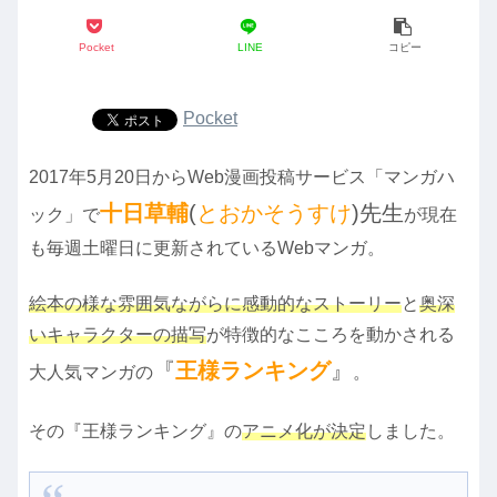
Pocket
LINE
コピー
Pocket
2017年5月20日からWeb漫画投稿サービス「マンガハ
十日草輔
(
とおかそうすけ
)先生
ック」で
が現在
も毎週土曜日に更新されているWebマンガ。
絵本の様な雰囲気ながらに感動的なストーリー
と
奥深
いキャラクターの描写
が特徴的なこころを動かされる
『
王様ランキング
』
大人気マンガの
。
その『王様ランキング』の
アニメ化が決定
しました。