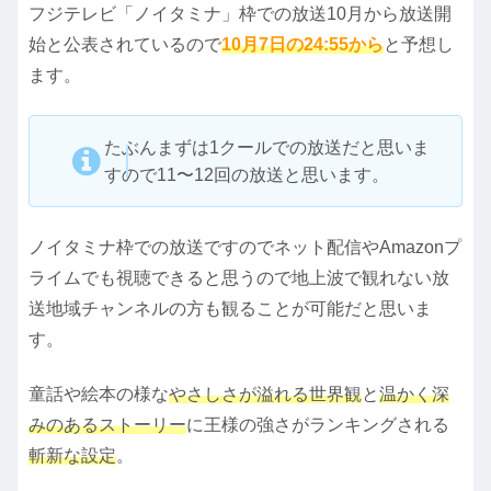
フジテレビ「ノイタミナ」枠での放送10月から放送開
始と公表されているので
10月7日の24:55から
と予想し
ます。
たぶんまずは1クールでの放送だと思いま
すので11〜12回の放送と思います。
ノイタミナ枠での放送ですのでネット配信やAmazonプ
ライムでも視聴できると思うので地上波で観れない放
送地域チャンネルの方も観ることが可能だと思いま
す。
童話や絵本の様な
やさしさが溢れる世界観
と
温かく深
みのあるストーリー
に王様の強さがランキングされる
斬新な設定
。