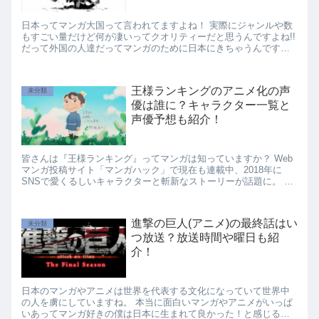
日本ってマンガ大国って言われてますよね！ 実際にジャンルや数
もすごい量だけど何が凄いってクオリティーだと思うんですよね!!
だって外国の人達だってマンガのために日本にきちゃうんですも
んね！ 日本に生まれてよかった～って本当...
王様ランキングのアニメ化の声
未分類
優は誰に？キャラクター一覧と
声優予想も紹介！
皆さんは『王様ランキング』ってマンガは知っていますか？ Web
マンガ投稿サイト「マンガハック」で現在も連載中、2018年に
SNSで愛くるしいキャラクターと斬新なストーリーが話題に。 あ
っという...
進撃の巨人(アニメ)の最終話はい
未分類
つ放送？放送時間や曜日も紹
介！
日本のマンガやアニメは世界を代表する文化になっていて世界中
の人を虜にしていますね。 本当に面白いマンガやアニメがいっぱ
いあってマンガ好きの僕は日本に生まれて良かった！と感じる