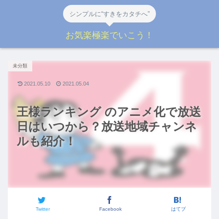
シンプルに“すきをカタチへ”
お気楽極楽でいこう！
未分類
2021.05.10
2021.05.04
王様ランキング のアニメ化で放送
日はいつから？放送地域チャンネ
ルも紹介！
Twitter
Facebook
はてブ