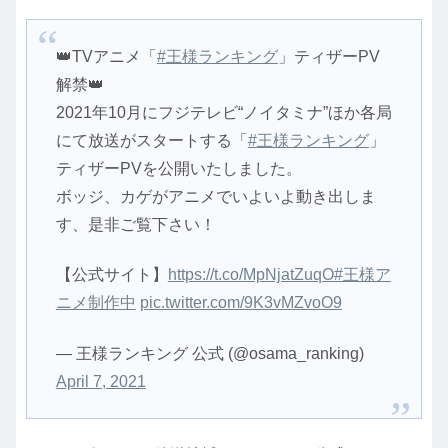
👑TVアニメ「
#王様ランキング
」ティザーPV
解禁👑
2021年10月にフジテレビ“ノイタミナ”ほか各局
にて放送がスタートする「
#王様ランキング
」
ティザーPVを公開いたしました。
ボッジ、カゲがアニメでいよいよ動き出しま
す、是非ご覧下さい！
【公式サイト】
https://t.co/MpNjatZuqO
#王様ア
ニメ制作中
pic.twitter.com/9K3vMZvoO9
— 王様ランキング 公式 (@osama_ranking)
April 7, 2021