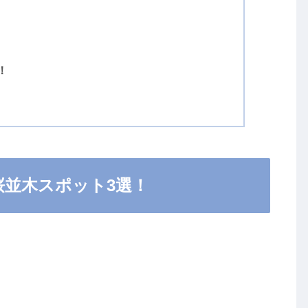
！
桜並木スポット3選！